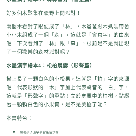
露
露
（形
（形
好多個木聚集在曠野上開派對！
聲
聲
兩個木看對了眼便成了「林」，木爸爸跟木媽媽帶著
篇）
篇）
小小木組成了一個「森」，這就是「會意字」的由來
數
數
喔！下次看到了「林」跟「森」，眼前是不是就出現
量
量
了一個歡樂的森林派對呢？
減
增
少
加
水墨漢字繪本4：松柏晨露（形聲篇）
樹上長了一顆白色的小松果，這就是「柏」字的來源
喔！代表形狀的「木」字加上代表聲音的「白」字，
這就是「形聲字」的重點！立於寒風中的柏樹，點綴
著一顆顆白色的小果實，是不是美極了呢？
本書特色：
加強孩子漢字學習最佳讀物