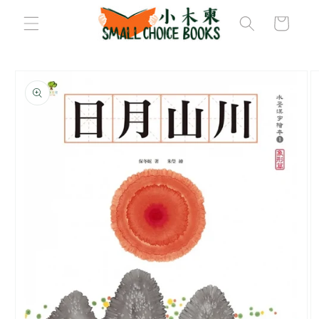
購
跳至內
容
物
車
略過產
品資訊