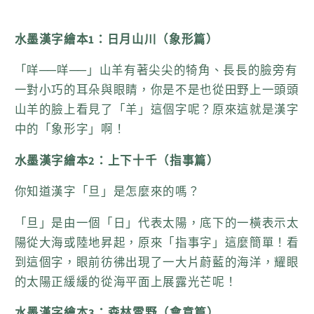
十
十
千
千
水墨漢字繪本1：日月山川（象形篇）
（指
（指
「咩──咩──」山羊有著尖尖的犄角、長長的臉旁有
事
事
一對小巧的耳朵與眼睛，你是不是也從田野上一頭頭
篇）、
篇）、
山羊的臉上看見了「羊」這個字呢？原來這就是漢字
森
森
中的「象形字」啊！
林
林
雪
雪
水墨漢字繪本2：上下十千（指事篇）
野
野
你知道漢字「旦」是怎麼來的嗎？
（會
（會
意
意
「旦」是由一個「日」代表太陽，底下的一橫表示太
篇）、
篇）、
陽從大海或陸地昇起，原來「指事字」這麼簡單！看
松
松
到這個字，眼前彷彿出現了一大片蔚藍的海洋，耀眼
柏
柏
的太陽正緩緩的從海平面上展露光芒呢！
晨
晨
水墨漢字繪本3：森林雪野（會意篇）