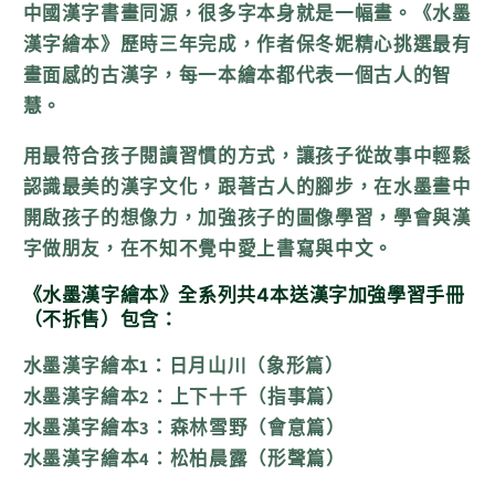
字
字
中國漢字書畫同源，很多字本身就是一幅畫。《水墨
加
加
漢字繪本》歷時三年完成，作者保冬妮精心挑選最有
強
強
畫面感的古漢字，每一本繪本都代表一個古人的智
學
學
慧。
習
習
用最符合孩子閱讀習慣的方式，讓孩子從故事中輕鬆
手
手
認識最美的漢字文化，跟著古人的腳步，在水墨畫中
冊：
冊：
開啟孩子的想像力，加強孩子的圖像學習，學會與漢
日
日
字做朋友，在不知不覺中愛上書寫與中文。
月
月
《水墨漢字繪本》全系列共4本送漢字加強學習手冊
山
山
（不拆售）包含：
川
川
（象
（象
水墨漢字繪本1：日月山川（象形篇）
形
形
水墨漢字繪本2：上下十千（指事篇）
篇）、
篇）、
水墨漢字繪本3：森林雪野（會意篇）
上
上
水墨漢字繪本4：松柏晨露（形聲篇）
下
下