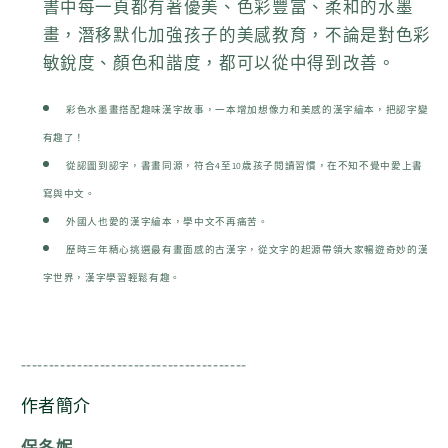
書中每一頁都有著優美、色彩豐富、柔和的水墨
畫，潛移默化加強孩子的美感教育，不論是對色彩
敏銳度、顏色和諧度，都可以從中得到改善。
彩色水墨畫搭配趣味漢字故事，一本增加想像力和美感的漢字繪本，把認字變
有趣了！
從認圖到認字，書畫同源，符合4至10歲孩子閱讀習慣，在不知不覺中愛上書
寫與中文。
外國人也愛的漢字繪本，學中文不再痛苦。
歷時三年精心挑選最有畫面感的古漢字，從文字的起源帶領大家暢遊奇妙的漢
字世界，漢字學習輕鬆有趣。
----------------------------------------
作者簡介