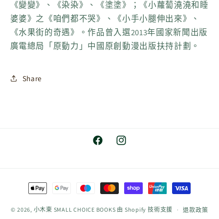
《變變》、《染染》、《塗塗》；《小蘿蔔澆澆和睡
婆婆》之《咱們都不哭》、《小手小腿伸出來》、
《水果街的奇遇》。作品曾入選2013年國家新聞出版
廣電總局「原動力」中國原創動漫出版扶持計劃。
Share
Facebook
Instagram
付
款
方
© 2026,
小木柬 SMALL CHOICE BOOKS
由 Shopify 技術支援
退款政策