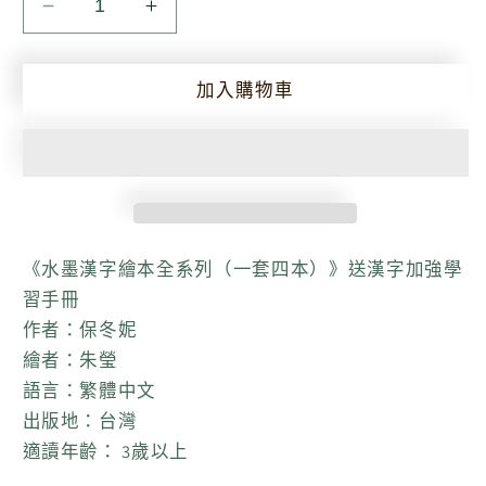
水
水
墨
墨
漢
漢
加入購物車
字
字
繪
繪
本
本
全
全
系
系
《水墨漢字繪本全系列（一套四本）》送漢字加強學
列
列
習手冊
（一
（一
作者：保冬妮
套
套
繪者：朱瑩
四
四
語言：繁體中文
本）
本）
出版地：台灣
送
送
適讀年齡： 3歲以上
漢
漢