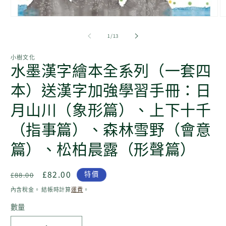
在
互
/
1
/
13
動
視
小樹文化
窗
水墨漢字繪本全系列（一套四
中
開
本）送漢字加強學習手冊：日
啟
多
月山川（象形篇）、上下十千
媒
體
（指事篇）、森林雪野（會意
檔
案
1
2
篇）、松柏晨露（形聲篇）
定
售
£82.00
£88.00
特價
價
價
內含稅金。 結帳時計算
運費
。
數量