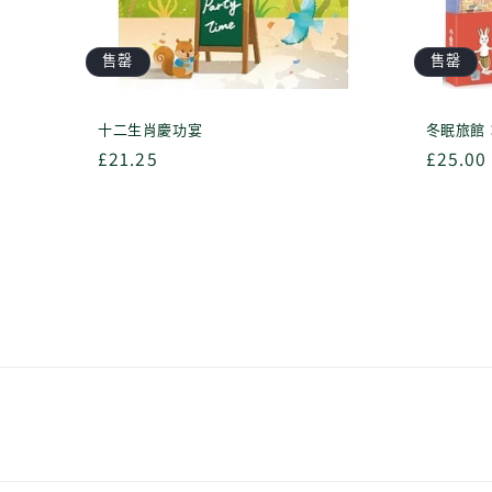
售罄
售罄
十二生肖慶功宴
冬眠旅館
定
£21.25
定
£25.00
價
價