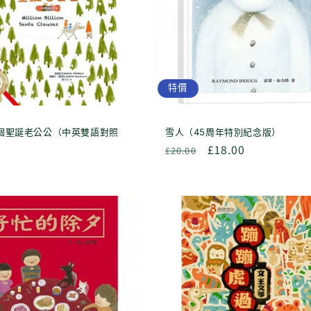
特價
個聖誕老公公（中英雙語對照
雪人（45周年特別紀念版）
定
售
£18.00
£20.00
價
價