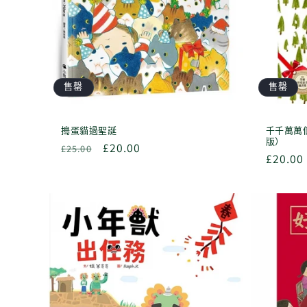
售罄
售罄
搗蛋貓過聖誕
千千萬萬
版）
定
售
£20.00
£25.00
定
£20.00
價
價
價