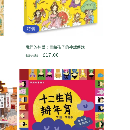
特價
我們的神話：畫給孩子的神話傳說
定
售
£17.00
£20.31
價
價