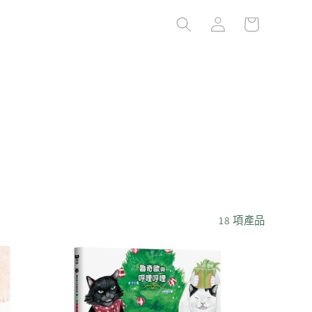
購
登
物
入
車
18 項產品