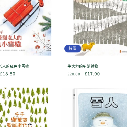
特價
老人的紅色小雪橇
牛大力的聖誕禮物
售
£18.50
定
售
£17.00
£20.00
價
價
價