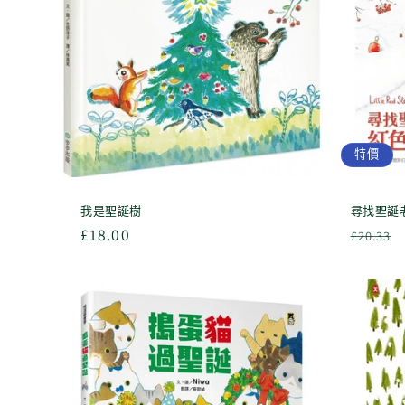
特價
我是聖誕樹
尋找聖誕
定
£18.00
定
£20.33
價
價