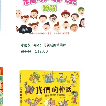
售罄
小朋友不可不知的親戚關係圖解
定
售
£12.00
£18.00
價
價