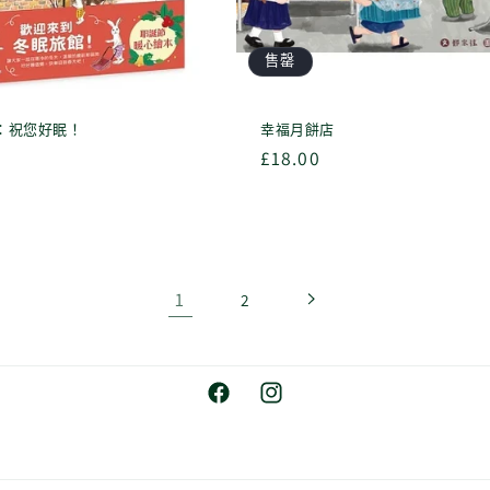
售罄
：祝您好眠！
幸福月餅店
定
£18.00
價
1
2
Facebook
Instagram