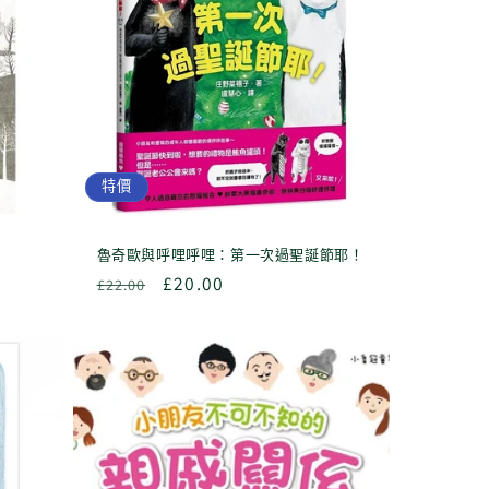
特價
魯奇歐與呼哩呼哩：第一次過聖誕節耶！
定
售
£20.00
£22.00
價
價