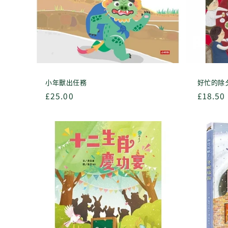
小年獸出任務
好忙的除
定
£25.00
定
£18.50
價
價