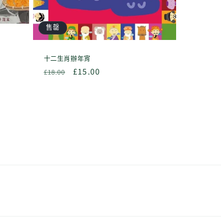
售罄
十二生肖辦年宵
定
售
£15.00
£18.00
價
價