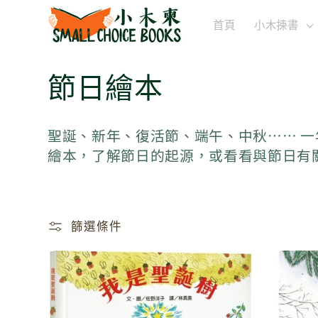
跳至內
容
首頁
小木揀書
商
節日繪本
品
聖誕、新年、復活節、端午、中秋⋯⋯ 
系
繪本，了解節日的起源，或看看與節日有
列
:
篩選條件