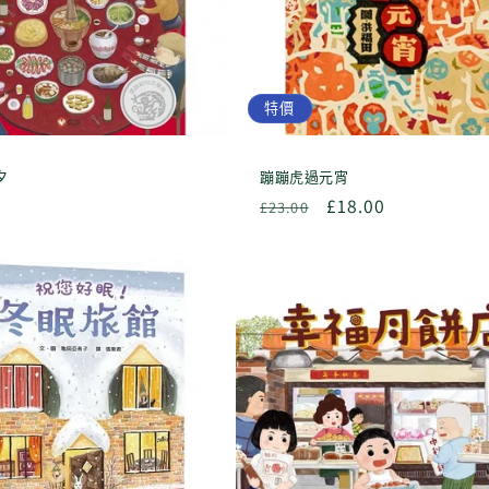
特價
夕
蹦蹦虎過元宵
定
售
£18.00
£23.00
價
價